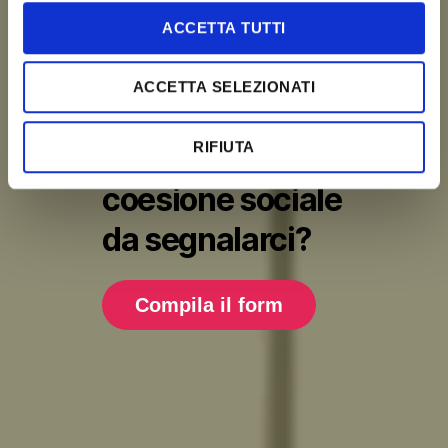
n
ACCETTA TUTTI
s
e
ACCETTA SELEZIONATI
n
Hai un progetto
s
o
RIFIUTA
innovativo di
coesione sociale
da segnalarci?
Compila il form