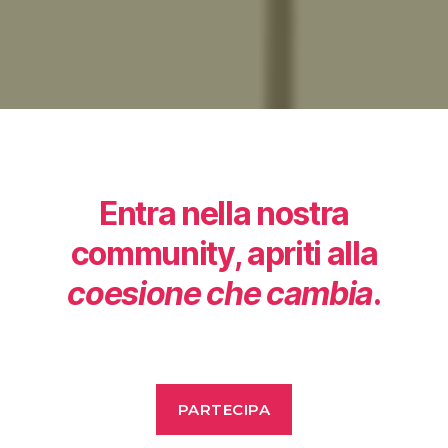
Entra nella nostra
community, apriti alla
coesione che cambia
.
PARTECIPA