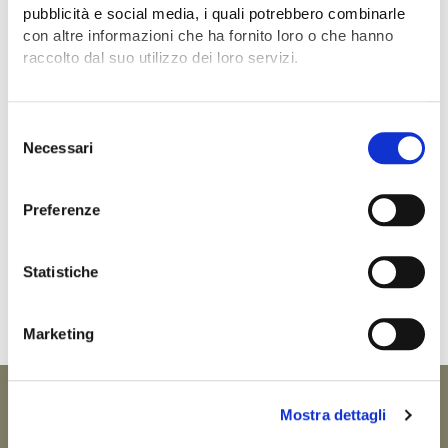
pubblicità e social media, i quali potrebbero combinarle
con altre informazioni che ha fornito loro o che hanno
Insieme a fondazione easycare abbiamo
raccolto dal suo utilizzo dei loro servizi.
identificato alcuni
vettori di innovazione
coesiva
utili ad identificare i progetti e
Per maggiori informazioni, leggi la
Cookie Policy
.
valorizzarne gli impatti.
S
Necessari
e
TEORIA E METODO
l
e
Preferenze
z
i
o
Statistiche
n
e
Marketing
d
e
l
Mostra dettagli
c
o