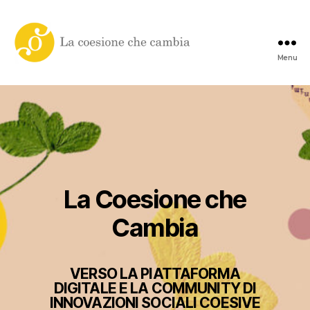
Menu
La
coesione
che
cambia
La Coesione che
Cambia
VERSO LA PIATTAFORMA
DIGITALE E LA COMMUNITY DI
INNOVAZIONI SOCIALI COESIVE