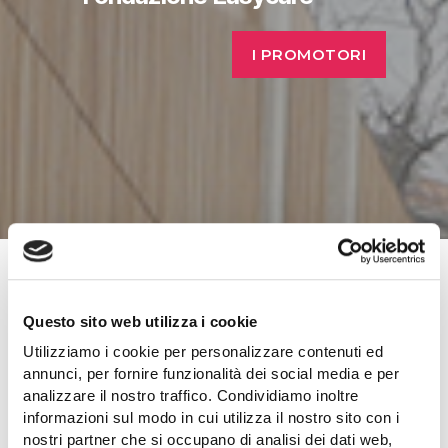
I PROMOTORI
Questo sito web utilizza i cookie
INNOVAZIONE + COESIONE
Utilizziamo i cookie per personalizzare contenuti ed
annunci, per fornire funzionalità dei social media e per
La coesione sociale diventa un veicolo per la
analizzare il nostro traffico. Condividiamo inoltre
informazioni sul modo in cui utilizza il nostro sito con i
promozione di innovazioni positive e
nostri partner che si occupano di analisi dei dati web,
durature.